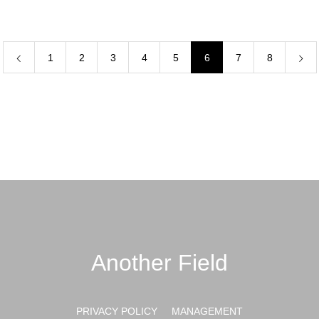
1
2
3
4
5
6
7
8
Another Field
PRIVACY POLICY
MANAGEMENT