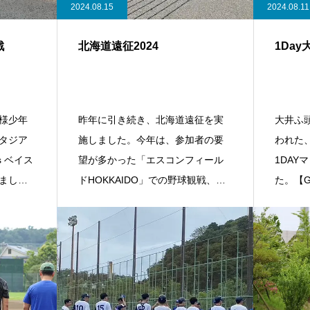
2024.08.15
2024.08.11
戦
北海道遠征2024
1Day
様少年
昨年に引き続き、北海道遠征を実
大井ふ
タジア
施しました。今年は、参加者の要
われた
 ベイス
望が多かった「エスコンフィール
1DAY
まし
ドHOKKAIDO」での野球観戦、帯
た。【G
広市での野球交
い。