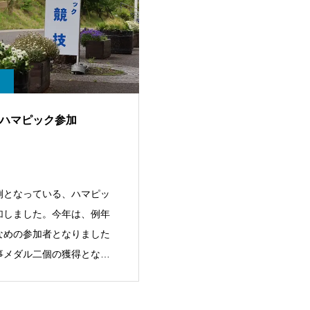
回ハマピック参加
例となっている、ハマピッ
加しました。今年は、例年
なめの参加者となりました
事メダル二個の獲得となり
。また