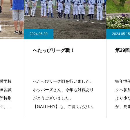
2024.06.30
2024.05.15
へたっぴリーグ戦！
第29
援学校
へたっぴリーグ戦を行いました。
毎年恒
練習試
ホッパーズさん、今年も対戦あり
クへ参
等特別
がとうございました。
より少
々、あ
【GALLERY】も、ご覧ください。
が、見
ました