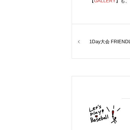
【
GALLERY
】も、
1Day大会 FRIEND