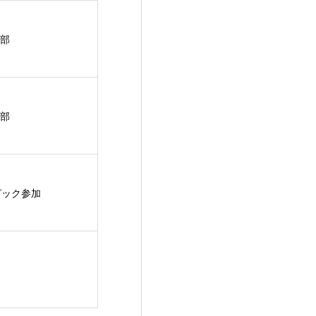
部
部
ピック参加