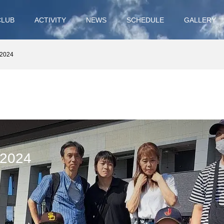
CLUB
ACTIVITY
NEWS
SCHEDULE
GALLERY
024
024