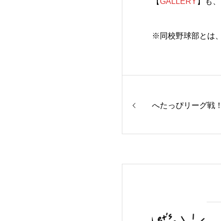
【
GALLERY
】も、
※同校野球部とは
へたっぴリーグ戦