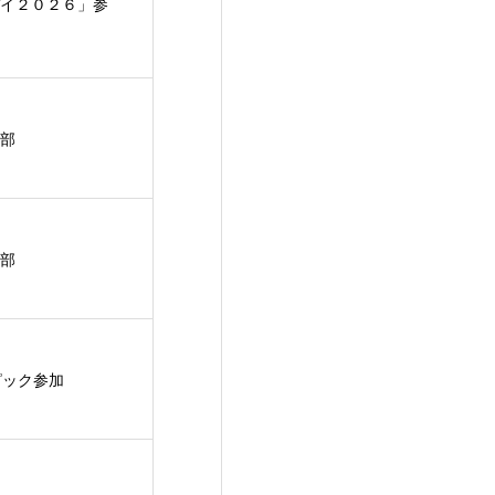
イ２０２６」参
部
部
ピック参加